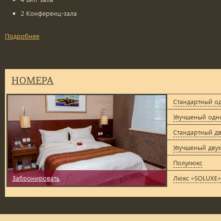
2 Конференц-зала
Подробнее
НОМЕРА
Стандартный о
Улучшеный одн
Стандартный д
Улучшеный дву
Полулюкc
Забронировать
Люкс «SOLUXE»