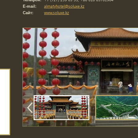
almatyhotel@soluxe.kz
E-mail:
www.soluxe.kz
Сайт: