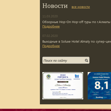
Новости
все новости
11.03.2020
Обзорные Hop-On Hop-off туры по г.Алматы
Подробнее
07.02.2020
Выходные в Soluxe Hotel Almaty по супер-це
Подробнее