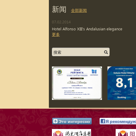
新闻
全部新闻
07.02.2014
Hotel Alfonso XIII's Andalusian elegance
更多
Это интересно
Я рекоменду