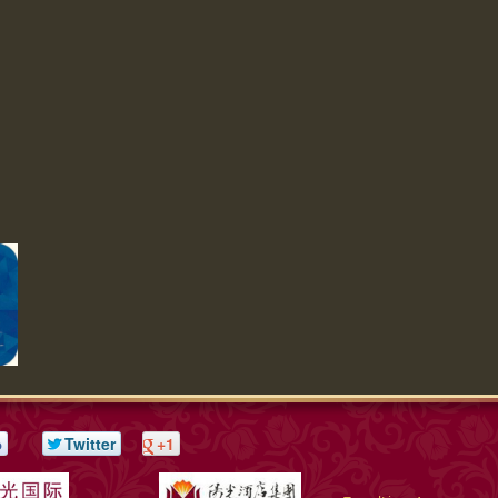
ю
Twitter
+1