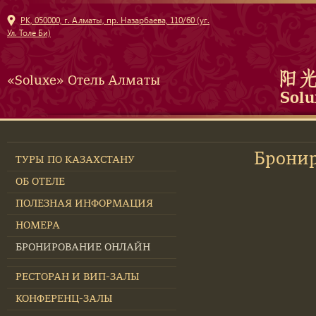
РК, 050000, г. Алматы, пр. Назарбаева, 110/60 (уг.
Ул. Толе Би)
«Soluxe» Отель Алматы
Брони
ТУРЫ ПО КАЗАХСТАНУ
ОБ ОТЕЛЕ
ПОЛЕЗНАЯ ИНФОРМАЦИЯ
НОМЕРА
БРОНИРОВАНИЕ ОНЛАЙН
РЕСТОРАН И ВИП-ЗАЛЫ
КОНФЕРЕНЦ-ЗАЛЫ