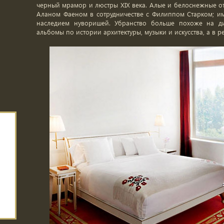
черный мрамор и люстры XIX века. Алые и белоснежные от
Аланом Фаеном в сотрудничестве с Филиппом Старком; и
наследием нуворишей. Убранство больше похоже на ди
альбомы по истории архитектуры, музыки и искусства, а в р