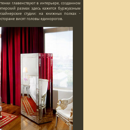
тенки главенствуют в интерьере, созданном
мперский размах здесь кажется буржуазным
зайнерские студии: на книжных полках -
есторане висят головы единорогов.