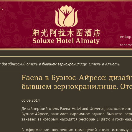
г.
instag
телеф
се: дизайнерский отель в бывшем зернохранилище. Отель в Алматы
Faena в Буэнос-Айресе: дизай
бывшем зернохранилище. Оте
05.09.2014
Дизайнерский отель Faena Hotel and Universe, расположенн
Буэнос-Айресе, занимает кирпичное здание бывшего зер
занавес, за которым находятся ресторан El Bistro и гостин
В оформлении внутренних помещений отеля используют