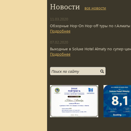
Новости
все новости
11.03.2020
Обзорные Hop-On Hop-off туры по г.Алматы
Подробнее
07.02.2020
Выходные в Soluxe Hotel Almaty по супер-це
Подробнее