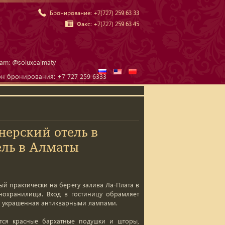
Бронирование:
+7(727) 259 63 33
Факс:
+7(727) 259 63 45
ram: @soluxealmaty
он бронирования: +7 727 259 6333
нерский отель в
ль в Алматы
ый практически на берегу залива Ла-Плата в
нохранилища. Вход в гостиницу обрамляет
ая, украшенная антикварными лампами.
ся красные бархатные подушки и шторы,